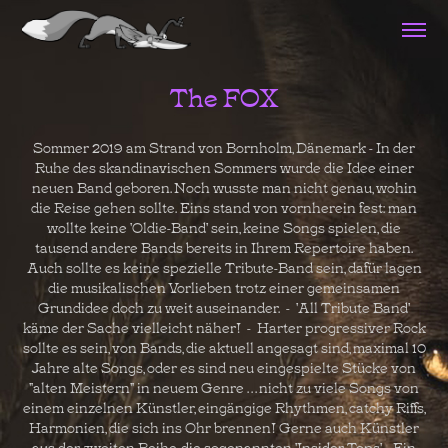
The FOX
Sommer 2019 am Strand von Bornholm, Dänemark - In der
Ruhe des skandinavischen Sommers wurde die Idee einer
neuen Band geboren. Noch wusste man nicht genau, wohin
die Reise gehen sollte. Eins stand von vornherein fest: man
wollte keine 'Oldie-Band' sein, keine Songs spielen, die
tausend andere Bands bereits in Ihrem Repertoire haben.
Auch sollte es keine spezielle Tribute-Band sein, dafür lagen
die musikalischen Vorlieben trotz einer gemeinsamen
Grundidee doch zu weit auseinander. - 'All Tribute Band'
käme der Sache vielleicht näher! - Harter progressiver Rock
sollte es sein, von Bands, die aktuell angesagt sind, maximal 10
Jahre alte Songs, oder es sind neu eingespielte Stücke von
"alten Meistern" in neuem Genre . . . nicht zu viele Songs von
einem einzelnen Künstler, eingängige Rhythmen, catchy Riffs,
Harmonien, die sich ins Ohr brennen! Gerne auch Künstler
aus der zweiten Reihe, die sogenannten 'Insider-Tops' ... Ein