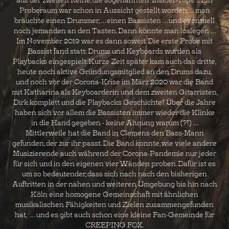
Proberaum war schon in Aussicht gestellt worden, . . . man
bräuchte einen Drummer, . . . einen Bassisten . . . und eventuell
noch jemanden an den Tasten. Dann könnte man loslegen . . .
Im November 2019 war es dann soweit. Die erste Probe mit
Bassist fand statt; Drums und Keyboards wurden als
Playbacks eingespielt. Kurze Zeit später kam auch das dritte,
heute noch aktive Gründungsmitglied an den Drums dazu,
und noch vor der Corona-Krise im März 2020 war die Band
mit Katharina als Keyboarderin und dem zweiten Gitarristen,
Dirk komplett und die Playbacks Geschichte! Über die Jahre
haben sich vor allem die Bassisten immer wieder die Klinke
in die Hand gegeben - keine Ahnung warum (?!) . . .
Mittlerweile hat die Band in Clemens den Bass-Mann
gefunden, der zur ihr passt. Die Band konnte, wie viele andere
Musizierende auch während der Corona-Pandemie nur jeder
für sich und in den eigenen vier Wänden proben. Dafür ist es
um so bedeutender, dass sich nach nach den bisherigen
Auftritten in der nahen und weiteren Umgebung bis hin nach
Köln eine homogene Gemeinschaft mit ähnlichen
musikalischen Fähigkeiten und Zielen zusammengefunden
hat, . . . und es gibt auch schon eine kleine Fan-Gemeinde für
CREEPING FOX.