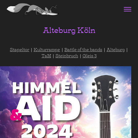
Alteburg Köln
Stapeltor
|
Kulturrampe
|
Battle of the bands
|
Alteburg
|
TaM
|
Steinbruch
|
Gleis 3